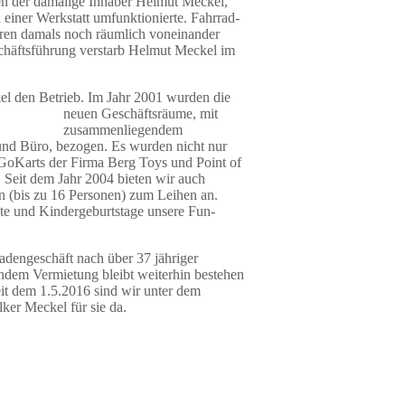
den der damalige Inhaber Helmut Meckel,
 einer Werkstatt umfunktionierte. Fahrrad-
ren damals noch räumlich voneinander
chäftsführung verstarb Helmut Meckel im
el den Betrieb.
Im Jahr 2001 wurden die
neuen Geschäftsräume, mit
zusammenliegendem
und Büro, bezogen. Es wurden nicht nur
-GoKarts der Firma Berg Toys und Point of
 Seit dem Jahr 2004 bieten wir auch
 (bis zu 16 Personen) zum Leihen an.
e und Kindergeburtstage unsere Fun-
dengeschäft nach über 37 jähriger
andem Vermietung bleibt weiterhin bestehen
it dem 1.5.2016 sind wir unter dem
er Meckel für sie da.